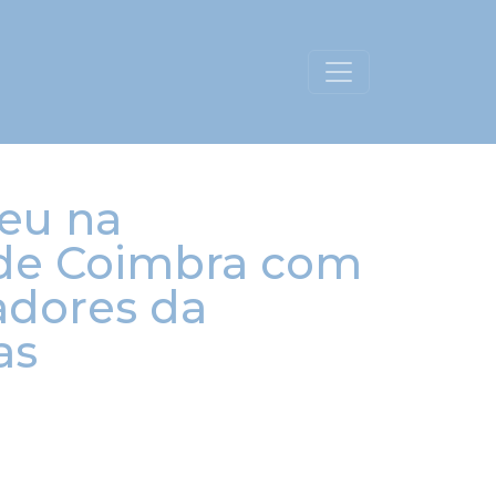
reu na
 de Coimbra com
adores da
as