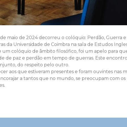
 de maio de 2024 decorreu o colóquio: Perdão, Guerra e
s da Universidade de Coimbra na sala de Estudos Ingleses
 um colóquio de âmbito filosófico, foi um apelo para qu
de de paz e perdão em tempo de guerras. Este encontro
njunto, do respeito pelo outro.
r aos que estiveram presentes e foram ouvintes nas ma
 encorajar a tantos que no mundo, se preocupam com os
es.