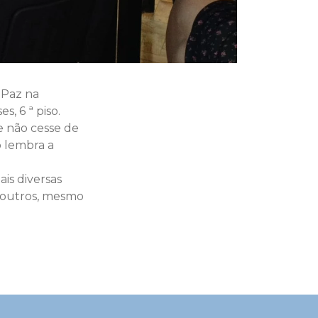
 Paz na
, 6 ª piso.
e não cesse de
 lembra a
is diversas
 outros, mesmo