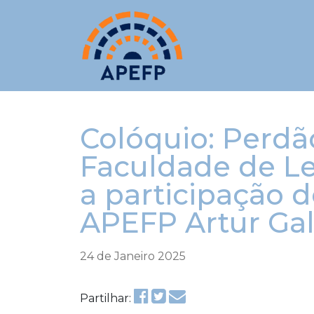
Colóquio: Perdã
Faculdade de Le
a participação 
APEFP Artur Gal
24 de Janeiro 2025
Partilhar: