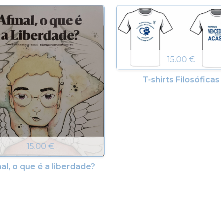
15.00 €
T-shirts Filosóficas
15.00 €
nal, o que é a liberdade?